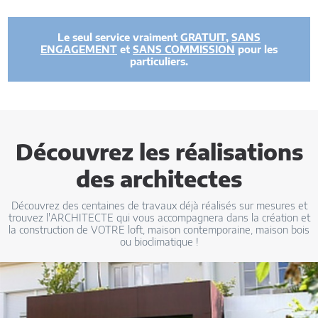
Le seul service vraiment
GRATUIT
,
SANS
ENGAGEMENT
et
SANS COMMISSION
pour les
particuliers.
Découvrez les réalisations
des architectes
Découvrez des centaines de travaux déjà réalisés sur mesures et
trouvez l'ARCHITECTE qui vous accompagnera dans la création et
la construction de VOTRE loft, maison contemporaine, maison bois
ou bioclimatique !