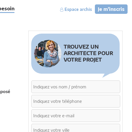
besoin
Je m'inscris
Espace archis
TROUVEZ UN
ARCHITECTE POUR
VOTRE PROJET
mposé