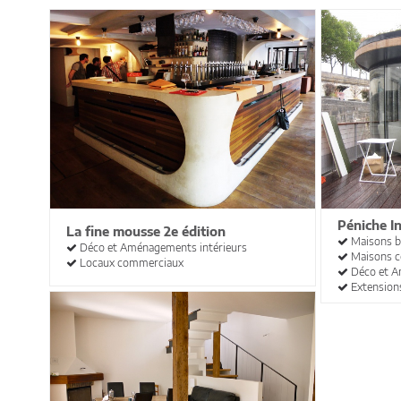
Péniche I
La fine mousse 2e édition
Maisons b
Déco et Aménagements intérieurs
Maisons c
Locaux commerciaux
Déco et A
Extension