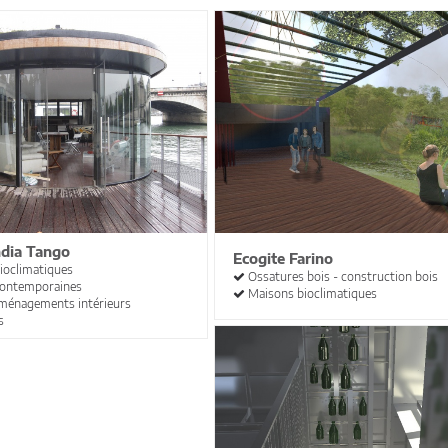
ndia Tango
Ecogite Farino
ioclimatiques
Ossatures bois - construction bois
ontemporaines
Maisons bioclimatiques
ménagements intérieurs
s