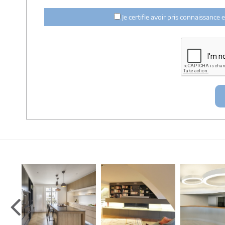
Mes données téléphoniques seront uniquement utilisées par Archi
et du suivi de mon projet.
Je certifie avoir pris connaissance
Les données sont conservées pendant une durée de 18 mois co
architectes-france et un membre de la maitrise d'oeuvre en rappo
Conformément à la
loi « informatique et libertés »
, vous pouv
contactant : Architectes-france, 23 avenue du Mirail - parc d
france.com