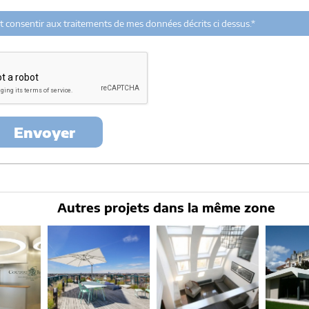
tectes-france.com et les architectes de notre réseau dans le cadre de la qualific
 et consentir aux traitements de mes données décrits ci dessus.*
urant à partir des derniers contacts effectifs entre architectes-france et vo
rt avec ce projet et qui serait en relation avec architectes-france.
ez exercer votre droit d'accès aux données vous concernant et les faire rectifi
u Mirail - 33370 Artigues-près Bordeaux. Tél. 05.47.74.51.01 -
contact@architec
Envoyer
Autres projets dans la même zone