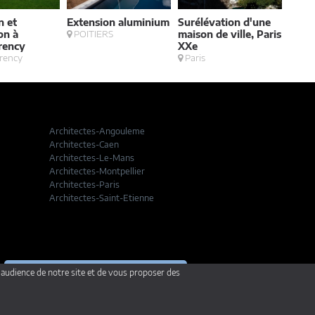
n et
Extension aluminium
Surélévation d'une
Jard
on à
POITIERS
maison de ville, Paris
Boul
rency
XXe
rency
Paris
Architectes-Angouleme
Architectes-Caen
Architectes-Le-Mans
Architectes-Montpellier
Architectes-Paris
Architectes-Saint-Etienne
Je suis architecte
'audience de notre site et de vous proposer des
je veux présenter mes projets