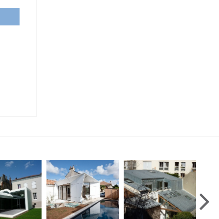
ation
us ou
er en
tes-