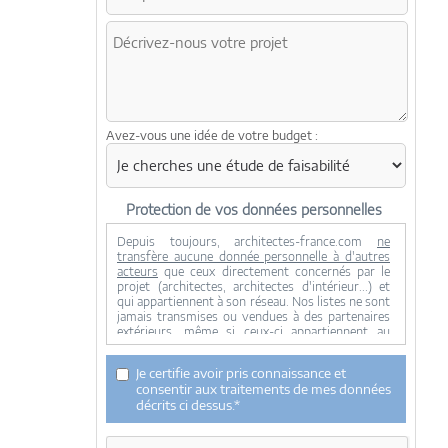
Avez-vous une idée de votre budget :
Protection de vos données personnelles
Depuis toujours, architectes-france.com
ne
transfère aucune donnée personnelle à d'autres
acteurs
que ceux directement concernés par le
projet (architectes, architectes d'intérieur...) et
qui appartiennent à son réseau. Nos listes ne sont
jamais transmises ou vendues à des partenaires
extérieurs, même si ceux-ci appartiennent au
domaine de la construction.
Toute modification dans ce domaine ne serait
Je certifie avoir pris connaissance et
effectuée qu'avec votre consentement.
consentir aux traitements de mes données
Je consens à ce que mes données personnelles
décrits ci dessus.*
soient collectées pour permettre à architectes-
france de transférer votre projet aux architectes.
Seul Architectes-france, ses équipes internes et la