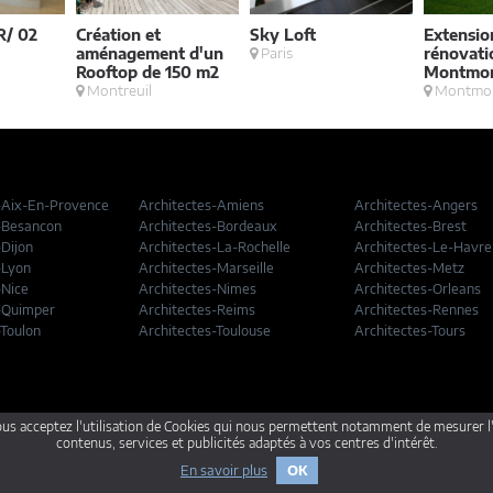
/ 02
Création et
Sky Loft
Extensio
aménagement d'un
Paris
rénovati
Rooftop de 150 m2
Montmo
Montreuil
Montmo
-Aix-En-Provence
Architectes-Amiens
Architectes-Angers
-Besancon
Architectes-Bordeaux
Architectes-Brest
-Dijon
Architectes-La-Rochelle
Architectes-Le-Havre
-Lyon
Architectes-Marseille
Architectes-Metz
-Nice
Architectes-Nimes
Architectes-Orleans
-Quimper
Architectes-Reims
Architectes-Rennes
-Toulon
Architectes-Toulouse
Architectes-Tours
gales
Annonceurs
ous acceptez l'utilisation de Cookies qui nous permettent notamment de mesurer l
contenus, services et publicités adaptés à vos centres d'intérêt.
En savoir plus
OK