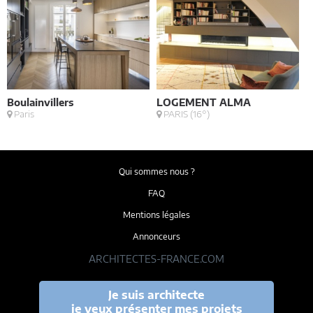
Boulainvillers
LOGEMENT ALMA
B
Paris
PARIS (16°)
Qui sommes nous ?
FAQ
Mentions légales
Annonceurs
ARCHITECTES-FRANCE.COM
Je suis architecte
je veux présenter mes projets