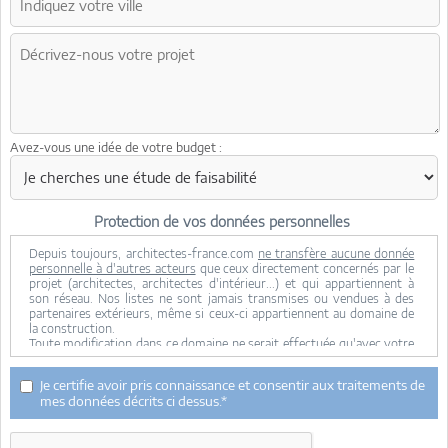
Avez-vous une idée de votre budget :
Protection de vos données personnelles
Depuis toujours, architectes-france.com
ne transfère aucune donnée
personnelle à d'autres acteurs
que ceux directement concernés par le
projet (architectes, architectes d'intérieur...) et qui appartiennent à
son réseau. Nos listes ne sont jamais transmises ou vendues à des
partenaires extérieurs, même si ceux-ci appartiennent au domaine de
la construction.
Toute modification dans ce domaine ne serait effectuée qu'avec votre
consentement.
Je consens à ce que mes données personnelles soient collectées pour
Je certifie avoir pris connaissance et consentir aux traitements de
permettre à architectes-france de transférer votre projet aux
mes données décrits ci dessus.*
architectes. Seul Architectes-france, ses équipes internes et la
maitrise d'oeuvre concernée par le projet y ont accès. Aucune
transmission de données à des tiers à l'exclusion de ceux décrits ci