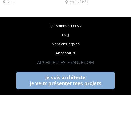
Paris
PARIS (16°)
Qui sommes nous ?
FAQ
Mentions légales
Annonceurs
ARCHITECTES-FRANCE.COM
Je suis architecte
je veux présenter mes projets