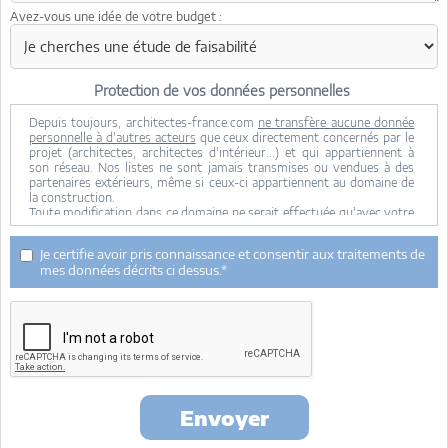
Avez-vous une idée de votre budget :
Protection de vos données personnelles
Depuis toujours, architectes-france.com
ne transfère aucune donnée
personnelle à d'autres acteurs
que ceux directement concernés par le
projet (architectes, architectes d'intérieur...) et qui appartiennent à
son réseau. Nos listes ne sont jamais transmises ou vendues à des
partenaires extérieurs, même si ceux-ci appartiennent au domaine de
la construction.
Toute modification dans ce domaine ne serait effectuée qu'avec votre
consentement.
Je consens à ce que mes données personnelles soient collectées pour
Je certifie avoir pris connaissance et consentir aux traitements de
permettre à architectes-france de transférer votre projet aux
mes données décrits ci dessus.*
architectes. Seul Architectes-france, ses équipes internes et la
maitrise d'oeuvre concernée par le projet y ont accès. Aucune
transmission de données à des tiers à l'exclusion de ceux décrits ci
dessus n'est réalisée.
Mes données téléphoniques seront uniquement utilisées par
Architectes-france.com et les architectes de notre réseau dans le
cadre de la qualification et du suivi de mon projet.
Les données sont conservées pendant une durée de 18 mois courant à
partir des derniers contacts effectifs entre architectes-france et vous
Envoyer
ou architectes-france et un membre de la maitrise d'oeuvre en
rapport avec ce projet et qui serait en relation avec architectes-france.