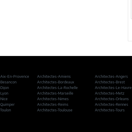
-Aix-En-Provence
Architectes-Amiens
Architectes-Angers
-Besancon
Architectes-Bordeaux
Architectes-Brest
-Dijon
Architectes-La-Rochelle
Architectes-Le-Havre
-Lyon
Architectes-Marseille
Architectes-Metz
-Nice
Architectes-Nimes
Architectes-Orleans
-Quimper
Architectes-Reims
Architectes-Rennes
-Toulon
Architectes-Toulouse
Architectes-Tours