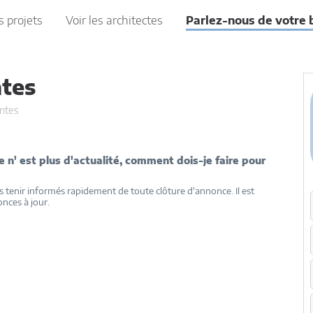
s projets
Voir les architectes
Parlez-nous de votre 
ntes
ntes
 n' est plus d'actualité, comment dois-je faire pour
s tenir informés rapidement de toute clôture d'annonce. Il est
nces à jour.