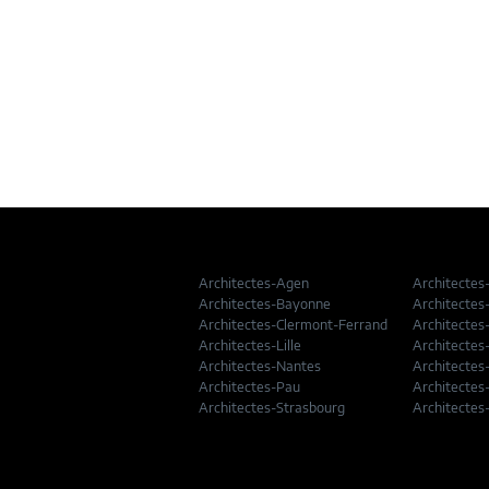
Architectes-Agen
Architectes
Architectes-Bayonne
Architectes
Architectes-Clermont-Ferrand
Architectes
Architectes-Lille
Architectes
Architectes-Nantes
Architectes
Architectes-Pau
Architectes
Architectes-Strasbourg
Architectes