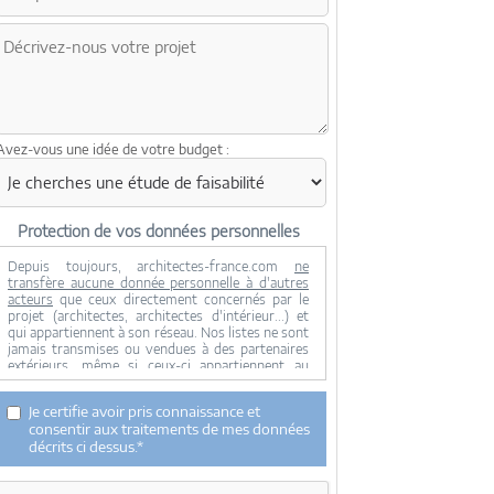
Avez-vous une idée de votre budget :
Protection de vos données personnelles
Depuis toujours, architectes-france.com
ne
transfère aucune donnée personnelle à d'autres
acteurs
que ceux directement concernés par le
projet (architectes, architectes d'intérieur...) et
qui appartiennent à son réseau. Nos listes ne sont
jamais transmises ou vendues à des partenaires
extérieurs, même si ceux-ci appartiennent au
domaine de la construction.
Toute modification dans ce domaine ne serait
Je certifie avoir pris connaissance et
effectuée qu'avec votre consentement.
consentir aux traitements de mes données
Je consens à ce que mes données personnelles
décrits ci dessus.*
soient collectées pour permettre à architectes-
france de transférer votre projet aux architectes.
Seul Architectes-france, ses équipes internes et la