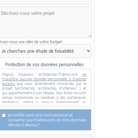
Avez-vous une idée de votre budget :
Protection de vos données personnelles
Depuis toujours, architectes-france.com
ne
transfère aucune donnée personnelle à d'autres
acteurs
que ceux directement concernés par le
projet (architectes, architectes d'intérieur...) et
qui appartiennent à son réseau. Nos listes ne sont
jamais transmises ou vendues à des partenaires
extérieurs, même si ceux-ci appartiennent au
domaine de la construction.
Toute modification dans ce domaine ne serait
Je certifie avoir pris connaissance et
effectuée qu'avec votre consentement.
consentir aux traitements de mes données
Je consens à ce que mes données personnelles
décrits ci dessus.*
soient collectées pour permettre à architectes-
france de transférer votre projet aux architectes.
Seul Architectes-france, ses équipes internes et la