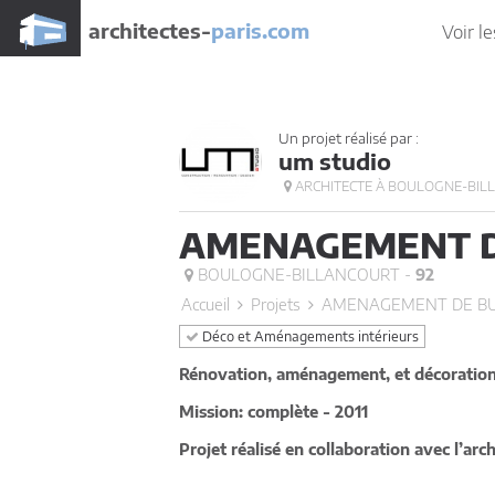
architectes-
paris.com
Voir le
Un projet réalisé par :
um studio
ARCHITECTE À BOULOGNE-BIL
AMENAGEMENT D
BOULOGNE-BILLANCOURT -
92
Accueil
Projets
AMENAGEMENT DE B
Déco et Aménagements intérieurs
Rénovation, aménagement, et décoration
Mission: complète - 2011
Projet réalisé en collaboration avec l’ar