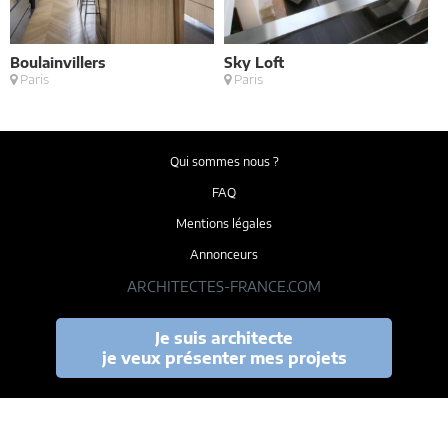
Boulainvillers
Sky Loft
E
Paris
Paris
M
Qui sommes nous ?
FAQ
Mentions légales
Annonceurs
ARCHITECTES-FRANCE.COM
Je suis architecte
je veux présenter mes projets