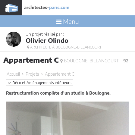
architectes-
paris.com
Menu
Un projet réalisé par :
Olivier Olindo
ARCHITECTE À BOULOGNE-BILLANCOURT
Appartement C
BOULOGNE-BILLANCOURT -
92
Accueil
Projets
Appartement C
Déco et Aménagements intérieurs
Restructuration complète d'un studio à Boulogne.