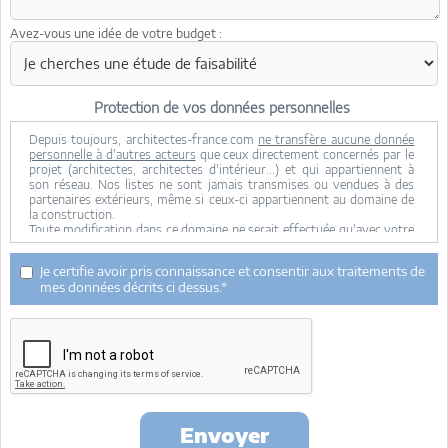
Avez-vous une idée de votre budget :
Protection de vos données personnelles
Depuis toujours, architectes-france.com
ne transfère aucune donnée
personnelle à d'autres acteurs
que ceux directement concernés par le
projet (architectes, architectes d'intérieur...) et qui appartiennent à
son réseau. Nos listes ne sont jamais transmises ou vendues à des
partenaires extérieurs, même si ceux-ci appartiennent au domaine de
la construction.
Toute modification dans ce domaine ne serait effectuée qu'avec votre
consentement.
Je consens à ce que mes données personnelles soient collectées pour
Je certifie avoir pris connaissance et consentir aux traitements de
permettre à architectes-france de transférer votre projet aux
mes données décrits ci dessus.*
architectes. Seul Architectes-france, ses équipes internes et la
maitrise d'oeuvre concernée par le projet y ont accès. Aucune
transmission de données à des tiers à l'exclusion de ceux décrits ci
dessus n'est réalisée.
Mes données téléphoniques seront uniquement utilisées par
Architectes-france.com et les architectes de notre réseau dans le
cadre de la qualification et du suivi de mon projet.
Les données sont conservées pendant une durée de 18 mois courant à
partir des derniers contacts effectifs entre architectes-france et vous
Envoyer
ou architectes-france et un membre de la maitrise d'oeuvre en