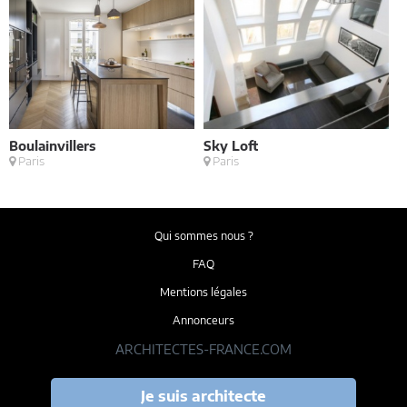
Boulainvillers
Sky Loft
E
Paris
Paris
M
Qui sommes nous ?
FAQ
Mentions légales
Annonceurs
ARCHITECTES-FRANCE.COM
Je suis architecte