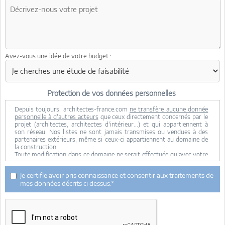
Avez-vous une idée de votre budget :
Protection de vos données personnelles
Depuis toujours, architectes-france.com
ne transfère aucune donnée
personnelle à d'autres acteurs
que ceux directement concernés par le
projet (architectes, architectes d'intérieur...) et qui appartiennent à
son réseau. Nos listes ne sont jamais transmises ou vendues à des
partenaires extérieurs, même si ceux-ci appartiennent au domaine de
la construction.
Toute modification dans ce domaine ne serait effectuée qu'avec votre
consentement.
Je consens à ce que mes données personnelles soient collectées pour
Je certifie avoir pris connaissance et consentir aux traitements de
permettre à architectes-france de transférer votre projet aux
mes données décrits ci dessus.*
architectes. Seul Architectes-france, ses équipes internes et la
maitrise d'oeuvre concernée par le projet y ont accès. Aucune
transmission de données à des tiers à l'exclusion de ceux décrits ci
dessus n'est réalisée.
Mes données téléphoniques seront uniquement utilisées par