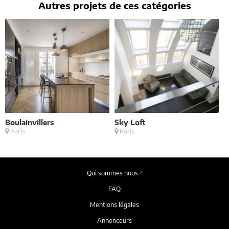
Autres projets de ces catégories
Boulainvillers
Sky Loft
E
Paris
Paris
M
Qui sommes nous ?
FAQ
Mentions légales
Annonceurs