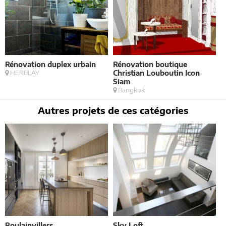
Rénovation duplex urbain
Rénovation boutique
R
HERBLAY
Christian Louboutin Icon
Siam
Bangkok
Autres projets de ces catégories
Boulainvillers
Sky Loft
E