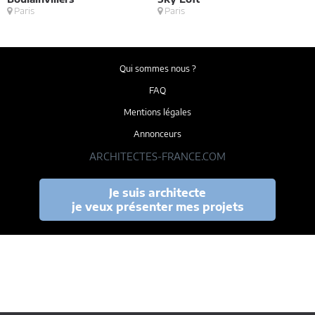
Paris
Paris
M
Qui sommes nous ?
FAQ
Mentions légales
Annonceurs
ARCHITECTES-FRANCE.COM
Je suis architecte
je veux présenter mes projets