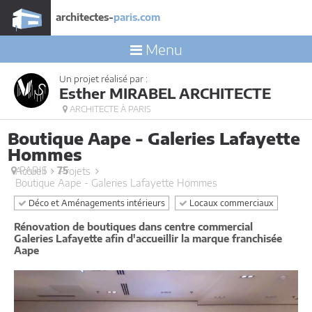
architectes-
paris.com
Menu
Un projet réalisé par :
Esther MIRABEL ARCHITECTE
ARCHITECTE À PARIS
Boutique Aape - Galeries Lafayette
Hommes
PARIS -
75
Accueil
Projets
Boutique Aape - Galeries Lafayette Hommes
Déco et Aménagements intérieurs
Locaux commerciaux
Rénovation de boutiques dans centre commercial
Galeries Lafayette afin d'accueillir la marque franchisée
Aape