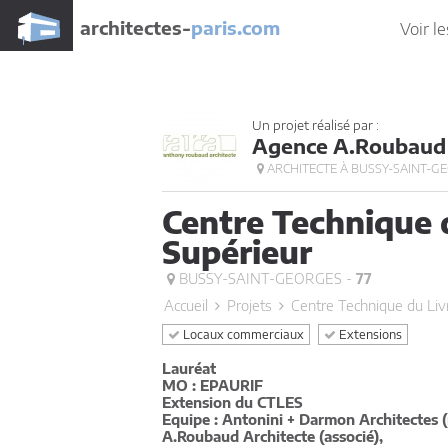
architectes-
paris.com
Voir le
Un projet réalisé par :
Agence A.Roubaud 
ARCHITECTE À BUSSY-SAINT-G
Centre Technique 
Supérieur
BUSSY-SAINT-GEORGES -
77
Accueil
Projets
Centre Technique du Liv
Locaux commerciaux
Extensions
Lauréat
MO : EPAURIF
Extension du CTLES
Equipe : Antonini + Darmon Architectes 
A.Roubaud Architecte (associé),