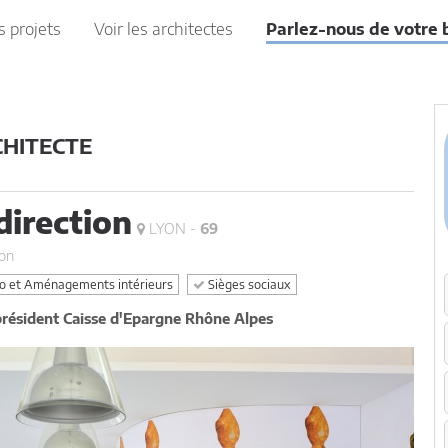
s projets
Voir les architectes
Parlez-nous de votre 
CHITECTE
direction
LYON -
69
ion
 et Aménagements intérieurs
Sièges sociaux
résident Caisse d'Epargne Rhône Alpes