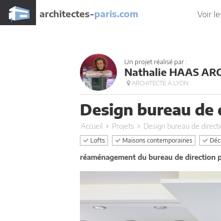
architectes-
paris.com
Voir le
Un projet réalisé par :
Nathalie HAAS AR
ARCHITECTE À LYON
Design bureau de 
Accueil
Projets
Design bureau de direct
Lofts
Maisons contemporaines
Déco
réaménagement du bureau de direction p