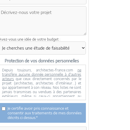
Avez-vous une idée de votre budget :
Protection de vos données personnelles
Depuis toujours, architectes-france.com
ne
transfère aucune donnée personnelle à d'autres
acteurs
que ceux directement concernés par le
projet (architectes, architectes d'intérieur...) et
qui appartiennent à son réseau. Nos listes ne sont
jamais transmises ou vendues à des partenaires
extérieurs, même si ceux-ci appartiennent au
domaine de la construction.
Toute modification dans ce domaine ne serait
Je certifie avoir pris connaissance et
effectuée qu'avec votre consentement.
consentir aux traitements de mes données
Je consens à ce que mes données personnelles
décrits ci dessus.*
soient collectées pour permettre à architectes-
france de transférer votre projet aux architectes.
Seul Architectes-france, ses équipes internes et la