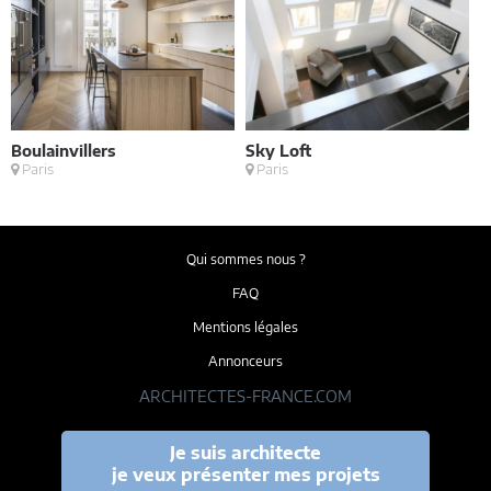
Boulainvillers
Sky Loft
E
Paris
Paris
M
Qui sommes nous ?
FAQ
Mentions légales
Annonceurs
ARCHITECTES-FRANCE.COM
Je suis architecte
je veux présenter mes projets