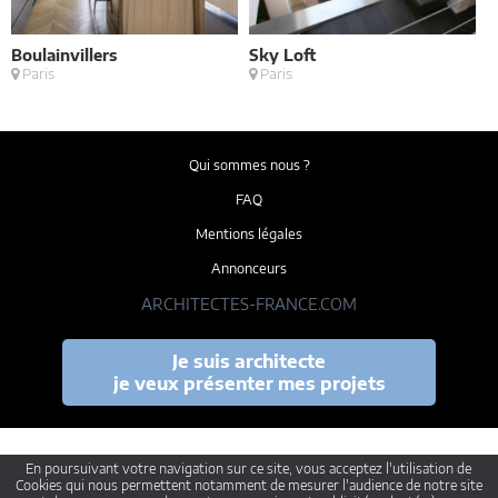
Boulainvillers
Sky Loft
E
Paris
Paris
M
Qui sommes nous ?
FAQ
Mentions légales
Annonceurs
ARCHITECTES-FRANCE.COM
Je suis architecte
je veux présenter mes projets
En poursuivant votre navigation sur ce site, vous acceptez l'utilisation de
Cookies qui nous permettent notamment de mesurer l'audience de notre site