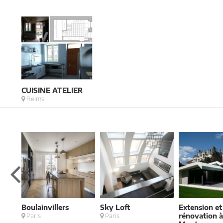
CUISINE ATELIER
Reims
7
Boulainvillers
Sky Loft
Extension et
Paris
Paris
rénovation 