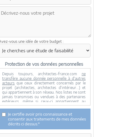
Avez-vous une idée de votre budget :
Protection de vos données personnelles
Depuis toujours, architectes-france.com
ne
transfère aucune donnée personnelle à d'autres
acteurs
que ceux directement concernés par le
projet (architectes, architectes d'intérieur...) et
qui appartiennent à son réseau. Nos listes ne sont
jamais transmises ou vendues à des partenaires
extérieurs, même si ceux-ci appartiennent au
domaine de la construction.
Toute modification dans ce domaine ne serait
Je certifie avoir pris connaissance et
effectuée qu'avec votre consentement.
consentir aux traitements de mes données
Je consens à ce que mes données personnelles
décrits ci dessus.*
soient collectées pour permettre à architectes-
france de transférer votre projet aux architectes.
Seul Architectes-france, ses équipes internes et la