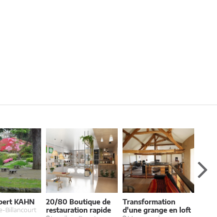
lbert KAHN
20/80 Boutique de
Transformation
Bout
-Billancourt
restauration rapide
d'une grange en loft
Pari