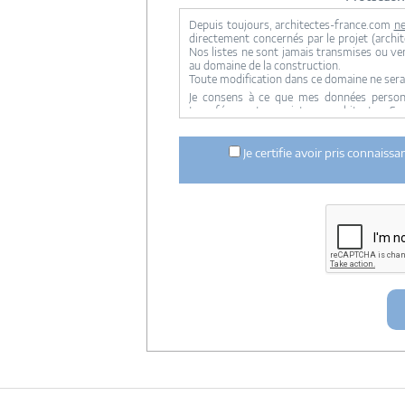
Depuis toujours, architectes-france.com
ne
directement concernés par le projet (archite
Nos listes ne sont jamais transmises ou ve
au domaine de la construction.
Toute modification dans ce domaine ne sera
Je consens à ce que mes données personne
transférer votre projet aux architectes. Se
concernée par le projet y ont accès. Aucune
ci dessus n'est réalisée.
Je certifie avoir pris connaiss
Mes données téléphoniques seront uniquem
notre réseau dans le cadre de la qualificatio
Les données sont conservées pendant une d
entre architectes-france et vous ou archit
ce projet et qui serait en relation avec arch
Conformément à la
loi « informatique et lib
concernant et les faire rectifier en contacta
Artigues-près Bordeaux. Tél. 05.47.74.51.01 