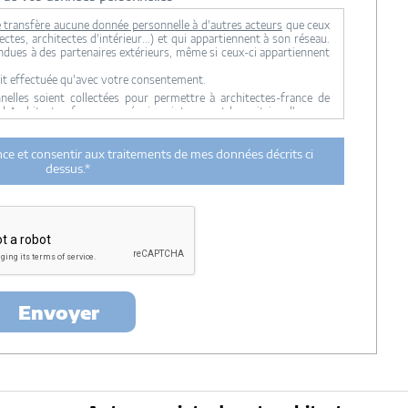
 transfère aucune donnée personnelle à d'autres acteurs
que ceux
ctes, architectes d'intérieur...) et qui appartiennent à son réseau.
ndues à des partenaires extérieurs, même si ceux-ci appartiennent
it effectuée qu'avec votre consentement.
lles soient collectées pour permettre à architectes-france de
ul Architectes-france, ses équipes internes et la maitrise d'oeuvre
 transmission de données à des tiers à l'exclusion de ceux décrits
ance et consentir aux traitements de mes données décrits ci
ent utilisées par Architectes-france.com et les architectes de
dessus.*
n et du suivi de mon projet.
urée de 18 mois courant à partir des derniers contacts effectifs
ectes-france et un membre de la maitrise d'oeuvre en rapport avec
itectes-france.
ertés »
, vous pouvez exercer votre droit d'accès aux données vous
nt : Architectes-france, 23 avenue du Mirail - parc du Mirail - 33370
-
contact@architectes-france.com
Envoyer