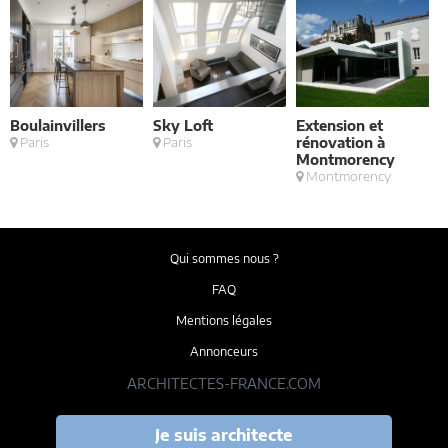
Boulainvillers
Sky Loft
Extension et
E
Paris
Paris
rénovation à
a
Montmorency
Montmorency
Qui sommes nous ?
FAQ
Mentions légales
Annonceurs
ARCHITECTES-FRANCE.COM
Je suis architecte