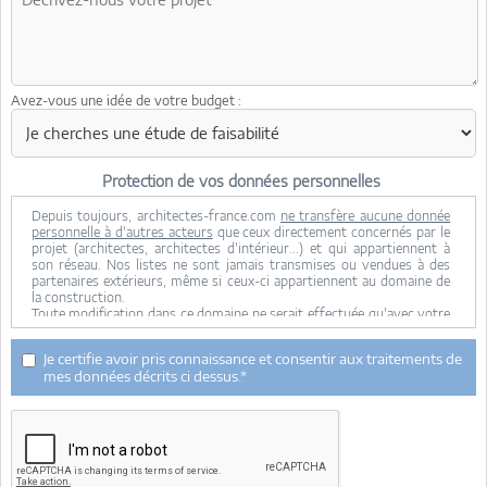
Avez-vous une idée de votre budget :
Protection de vos données personnelles
Depuis toujours, architectes-france.com
ne transfère aucune donnée
personnelle à d'autres acteurs
que ceux directement concernés par le
projet (architectes, architectes d'intérieur...) et qui appartiennent à
son réseau. Nos listes ne sont jamais transmises ou vendues à des
partenaires extérieurs, même si ceux-ci appartiennent au domaine de
la construction.
Toute modification dans ce domaine ne serait effectuée qu'avec votre
consentement.
Je consens à ce que mes données personnelles soient collectées pour
Je certifie avoir pris connaissance et consentir aux traitements de
permettre à architectes-france de transférer votre projet aux
mes données décrits ci dessus.*
architectes. Seul Architectes-france, ses équipes internes et la
maitrise d'oeuvre concernée par le projet y ont accès. Aucune
transmission de données à des tiers à l'exclusion de ceux décrits ci
dessus n'est réalisée.
Mes données téléphoniques seront uniquement utilisées par
Architectes-france.com et les architectes de notre réseau dans le