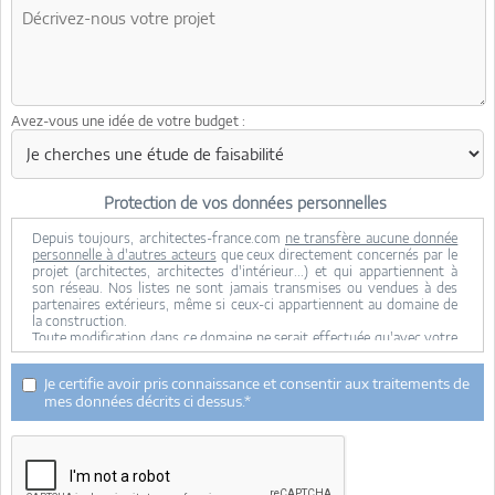
Avez-vous une idée de votre budget :
Protection de vos données personnelles
Depuis toujours, architectes-france.com
ne transfère aucune donnée
personnelle à d'autres acteurs
que ceux directement concernés par le
projet (architectes, architectes d'intérieur...) et qui appartiennent à
son réseau. Nos listes ne sont jamais transmises ou vendues à des
partenaires extérieurs, même si ceux-ci appartiennent au domaine de
la construction.
Toute modification dans ce domaine ne serait effectuée qu'avec votre
consentement.
Je consens à ce que mes données personnelles soient collectées pour
Je certifie avoir pris connaissance et consentir aux traitements de
permettre à architectes-france de transférer votre projet aux
mes données décrits ci dessus.*
architectes. Seul Architectes-france, ses équipes internes et la
maitrise d'oeuvre concernée par le projet y ont accès. Aucune
transmission de données à des tiers à l'exclusion de ceux décrits ci
dessus n'est réalisée.
Mes données téléphoniques seront uniquement utilisées par