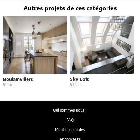
Autres projets de ces catégories
Boulainvillers
Sky Loft
E
Paris
Paris
M
Qui sommes nous ?
FAQ
Mentions légales
Annonceurs