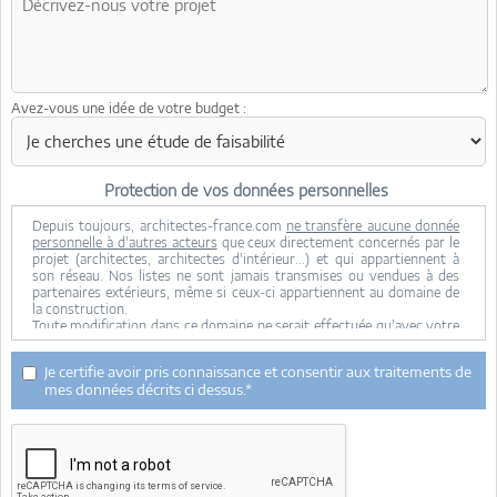
Avez-vous une idée de votre budget :
Protection de vos données personnelles
Depuis toujours, architectes-france.com
ne transfère aucune donnée
personnelle à d'autres acteurs
que ceux directement concernés par le
projet (architectes, architectes d'intérieur...) et qui appartiennent à
son réseau. Nos listes ne sont jamais transmises ou vendues à des
partenaires extérieurs, même si ceux-ci appartiennent au domaine de
la construction.
Toute modification dans ce domaine ne serait effectuée qu'avec votre
consentement.
Je consens à ce que mes données personnelles soient collectées pour
Je certifie avoir pris connaissance et consentir aux traitements de
permettre à architectes-france de transférer votre projet aux
mes données décrits ci dessus.*
architectes. Seul Architectes-france, ses équipes internes et la
maitrise d'oeuvre concernée par le projet y ont accès. Aucune
transmission de données à des tiers à l'exclusion de ceux décrits ci
dessus n'est réalisée.
Mes données téléphoniques seront uniquement utilisées par
Architectes-france.com et les architectes de notre réseau dans le