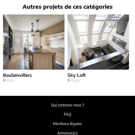
Autres projets de ces catégories
Boulainvillers
Sky Loft
E
Paris
Paris
M
Qui sommes nous ?
FAQ
Mentions légales
Annonceurs