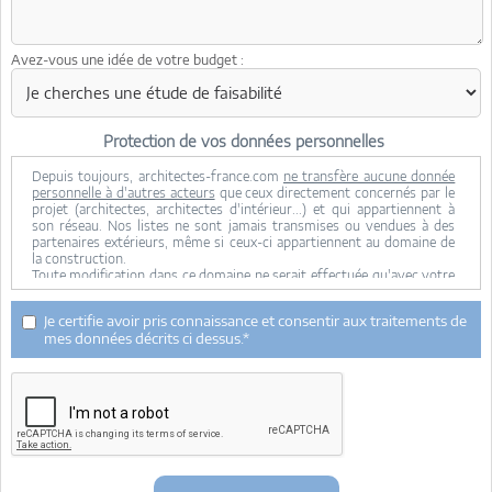
Avez-vous une idée de votre budget :
Protection de vos données personnelles
Depuis toujours, architectes-france.com
ne transfère aucune donnée
personnelle à d'autres acteurs
que ceux directement concernés par le
projet (architectes, architectes d'intérieur...) et qui appartiennent à
son réseau. Nos listes ne sont jamais transmises ou vendues à des
partenaires extérieurs, même si ceux-ci appartiennent au domaine de
la construction.
Toute modification dans ce domaine ne serait effectuée qu'avec votre
consentement.
Je consens à ce que mes données personnelles soient collectées pour
Je certifie avoir pris connaissance et consentir aux traitements de
permettre à architectes-france de transférer votre projet aux
mes données décrits ci dessus.*
architectes. Seul Architectes-france, ses équipes internes et la
maitrise d'oeuvre concernée par le projet y ont accès. Aucune
transmission de données à des tiers à l'exclusion de ceux décrits ci
dessus n'est réalisée.
Mes données téléphoniques seront uniquement utilisées par
Architectes-france.com et les architectes de notre réseau dans le
cadre de la qualification et du suivi de mon projet.
Les données sont conservées pendant une durée de 18 mois courant à
partir des derniers contacts effectifs entre architectes-france et vous