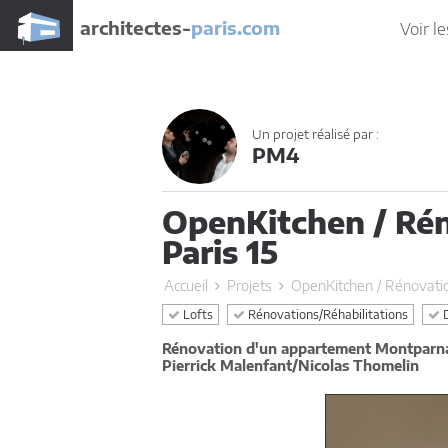
architectes-
paris.com
Voir le
Un projet réalisé par :
PM4
OpenKitchen / Ré
Paris 15
Accueil
Projets
OpenKitchen / Rénovatio
Lofts
Rénovations/Réhabilitations
D
Rénovation d'un appartement Montparn
Pierrick Malenfant/Nicolas Thomelin