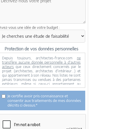
Avez-vous une idée de votre budget :
Protection de vos données personnelles
Depuis toujours, architectes-france.com
ne
transfère aucune donnée personnelle à d'autres
acteurs
que ceux directement concernés par le
projet (architectes, architectes d'intérieur...) et
qui appartiennent à son réseau. Nos listes ne sont
jamais transmises ou vendues à des partenaires
extérieurs, même si ceux-ci appartiennent au
domaine de la construction.
Toute modification dans ce domaine ne serait
Je certifie avoir pris connaissance et
effectuée qu'avec votre consentement.
consentir aux traitements de mes données
Je consens à ce que mes données personnelles
décrits ci dessus.*
soient collectées pour permettre à architectes-
france de transférer votre projet aux architectes.
Seul Architectes-france, ses équipes internes et la
maitrise d'oeuvre concernée par le projet y ont
accès. Aucune transmission de données à des
tiers à l'exclusion de ceux décrits ci dessus n'est