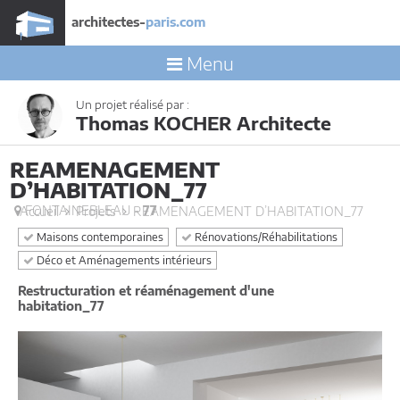
architectes-
paris.com
Menu
Un projet réalisé par :
Thomas KOCHER Architecte
REAMENAGEMENT
D’HABITATION_77
FONTAINEBLEAU -
77
Accueil
Projets
REAMENAGEMENT D’HABITATION_77
Maisons contemporaines
Rénovations/Réhabilitations
Déco et Aménagements intérieurs
Restructuration et réaménagement d'une
habitation_77