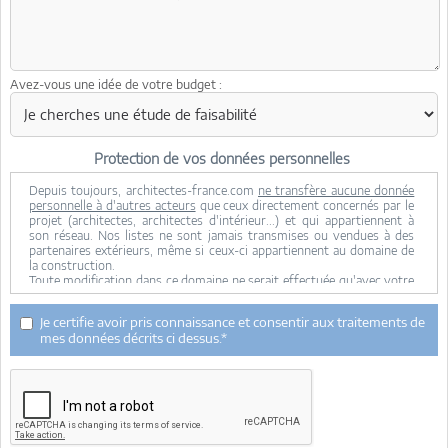
Avez-vous une idée de votre budget :
Protection de vos données personnelles
Depuis toujours, architectes-france.com
ne transfère aucune donnée
personnelle à d'autres acteurs
que ceux directement concernés par le
projet (architectes, architectes d'intérieur...) et qui appartiennent à
son réseau. Nos listes ne sont jamais transmises ou vendues à des
partenaires extérieurs, même si ceux-ci appartiennent au domaine de
la construction.
Toute modification dans ce domaine ne serait effectuée qu'avec votre
consentement.
Je consens à ce que mes données personnelles soient collectées pour
Je certifie avoir pris connaissance et consentir aux traitements de
permettre à architectes-france de transférer votre projet aux
mes données décrits ci dessus.*
architectes. Seul Architectes-france, ses équipes internes et la
maitrise d'oeuvre concernée par le projet y ont accès. Aucune
transmission de données à des tiers à l'exclusion de ceux décrits ci
dessus n'est réalisée.
Mes données téléphoniques seront uniquement utilisées par
Architectes-france.com et les architectes de notre réseau dans le
cadre de la qualification et du suivi de mon projet.