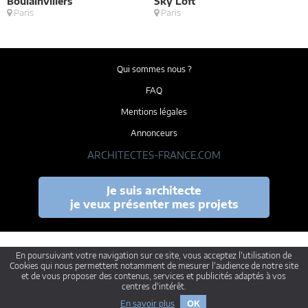
Boulainvillers
Sky Loft
E
Paris
Paris
M
Qui sommes nous ?
FAQ
Mentions légales
Annonceurs
ARCHITECTES-FRANCE.COM
Je suis architecte
je veux présenter mes projets
En poursuivant votre navigation sur ce site, vous acceptez l'utilisation de
Cookies qui nous permettent notamment de mesurer l'audience de notre site
et de vous proposer des contenus, services et publicités adaptés à vos
centres d'intérêt.
En savoir plus
OK