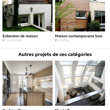
Extension de maison
Maison contemporaine bois
B
Courbevoie
Viroflay
t
Autres projets de ces catégories