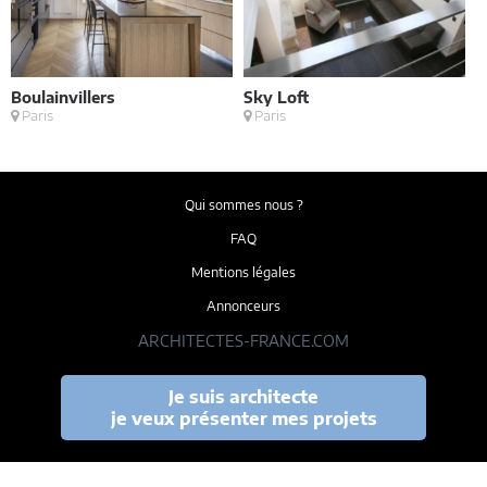
Boulainvillers
Sky Loft
E
Paris
Paris
M
Qui sommes nous ?
FAQ
Mentions légales
Annonceurs
ARCHITECTES-FRANCE.COM
Je suis architecte
je veux présenter mes projets