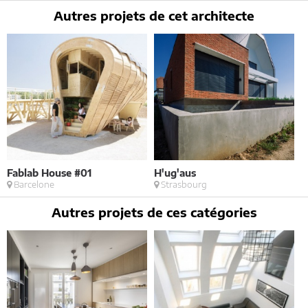
contact@architectes-france.com
Autres projets de cet architecte
Fablab House #01
H'ug'aus
C
Barcelone
Strasbourg
Autres projets de ces catégories