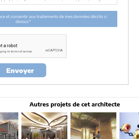
ul Architectes-france, ses équipes internes et la maitrise d'oeuvre
 transmission de données à des tiers à l'exclusion de ceux décrits
ance et consentir aux traitements de mes données décrits ci
ent utilisées par Architectes-france.com et les architectes de
dessus.*
n et du suivi de mon projet.
urée de 18 mois courant à partir des derniers contacts effectifs
ectes-france et un membre de la maitrise d'oeuvre en rapport avec
itectes-france.
ertés »
, vous pouvez exercer votre droit d'accès aux données vous
nt : Architectes-france, 23 avenue du Mirail - parc du Mirail - 33370
-
contact@architectes-france.com
Envoyer
Autres projets de cet architecte