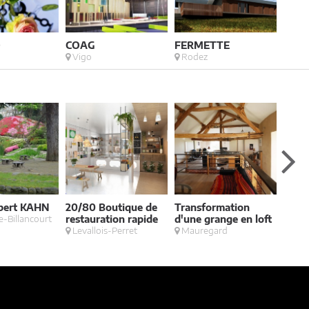
O
COAG
FERMETTE
EAU
Vigo
Rodez
Eau
lbert KAHN
20/80 Boutique de
Transformation
Bout
-Billancourt
restauration rapide
d'une grange en loft
Pari
Levallois-Perret
Mauregard