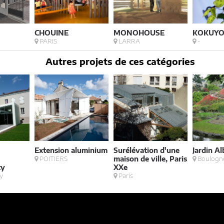
CHOUINE
MONOHOUSE
KOKUY
PARIS
LARRA
-
Autres projets de ces catégories
Extension aluminium
Surélévation d'une
Jardin A
à
POITIERS
maison de ville, Paris
Boulogne
cy
XXe
y
Paris