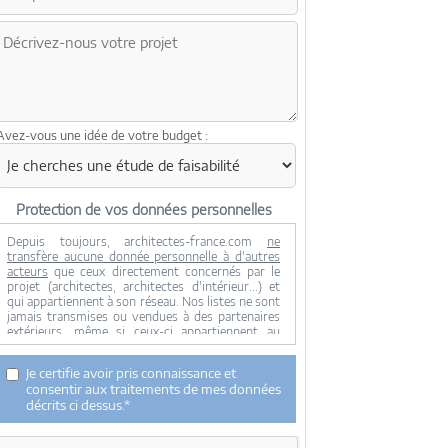
Avez-vous une idée de votre budget :
Protection de vos données personnelles
Depuis toujours, architectes-france.com
ne
transfère aucune donnée personnelle à d'autres
acteurs
que ceux directement concernés par le
projet (architectes, architectes d'intérieur...) et
qui appartiennent à son réseau. Nos listes ne sont
jamais transmises ou vendues à des partenaires
extérieurs, même si ceux-ci appartiennent au
domaine de la construction.
Toute modification dans ce domaine ne serait
Je certifie avoir pris connaissance et
effectuée qu'avec votre consentement.
consentir aux traitements de mes données
Je consens à ce que mes données personnelles
décrits ci dessus.*
soient collectées pour permettre à architectes-
france de transférer votre projet aux architectes.
Seul Architectes-france, ses équipes internes et la