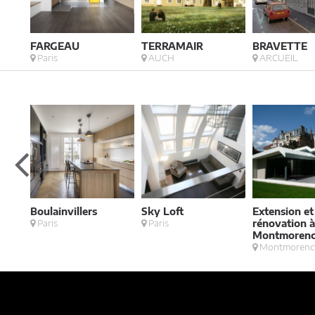
FARGEAU
TERRAMAIR
BRAVETTE
Paris
AUCH
ARCUEIL
7
Boulainvillers
Sky Loft
Extension et
Paris
Paris
rénovation 
Montmoren
Montmorenc