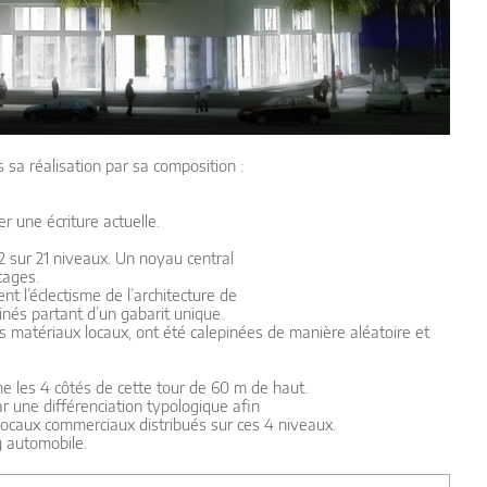
s sa réalisation par sa composition :
r une écriture actuelle.
 sur 21 niveaux. Un noyau central
tages.
t l’éclectisme de l’architecture de
nés partant d’un gabarit unique.
es matériaux locaux, ont été calepinées de manière aléatoire et
me les 4 côtés de cette tour de 60 m de haut.
 une différenciation typologique afin
locaux commerciaux distribués sur ces 4 niveaux.
g automobile.