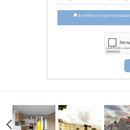
transférer votre projet aux architectes. Se
concernée par le projet y ont accès. Aucune
ci dessus n'est réalisée.
Je certifie avoir pris connaiss
Mes données téléphoniques seront uniquem
notre réseau dans le cadre de la qualificatio
Les données sont conservées pendant une d
entre architectes-france et vous ou archit
ce projet et qui serait en relation avec arch
Conformément à la
loi « informatique et lib
concernant et les faire rectifier en contacta
Artigues-près Bordeaux. Tél. 05.47.74.51.01 