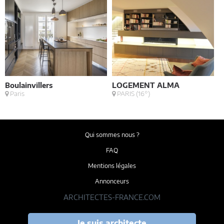
Boulainvillers
LOGEMENT ALMA
B
Paris
PARIS (16°)
Qui sommes nous ?
FAQ
Mentions légales
Annonceurs
ARCHITECTES-FRANCE.COM
Je suis architecte