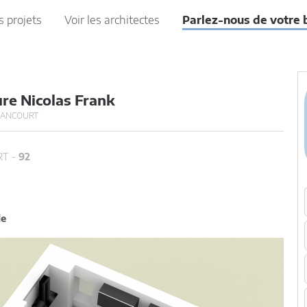
s projets
Voir les architectes
Parlez-nous de votre 
ure Nicolas Frank
LANCOURT
T -
92
le