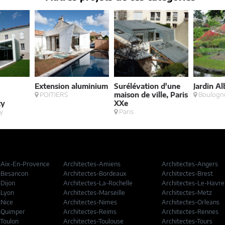
Extension aluminium
Surélévation d'une
Jardin A
à
POITIERS
maison de ville, Paris
Boulogne
cy
XXe
y
Paris
-Aix-En-Provence
Architectes-Amiens
Architectes-Angers
-Besancon
Architectes-Bordeaux
Architectes-Brest
-Dijon
Architectes-La-Rochelle
Architectes-Le-Havre
-Lyon
Architectes-Marseille
Architectes-Metz
-Nice
Architectes-Nimes
Architectes-Orleans
-Quimper
Architectes-Reims
Architectes-Rennes
-Toulon
Architectes-Toulouse
Architectes-Tours