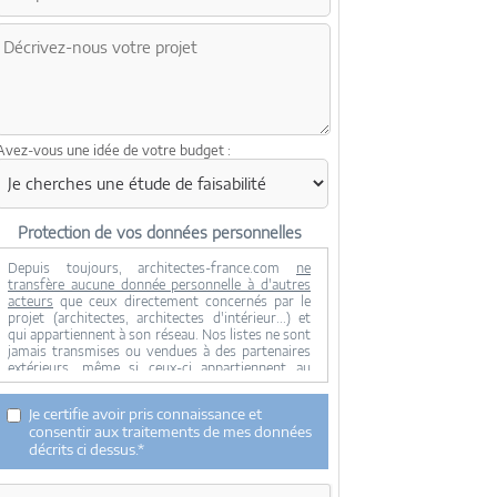
Avez-vous une idée de votre budget :
Protection de vos données personnelles
Depuis toujours, architectes-france.com
ne
transfère aucune donnée personnelle à d'autres
acteurs
que ceux directement concernés par le
projet (architectes, architectes d'intérieur...) et
qui appartiennent à son réseau. Nos listes ne sont
jamais transmises ou vendues à des partenaires
extérieurs, même si ceux-ci appartiennent au
domaine de la construction.
Toute modification dans ce domaine ne serait
Je certifie avoir pris connaissance et
effectuée qu'avec votre consentement.
consentir aux traitements de mes données
Je consens à ce que mes données personnelles
décrits ci dessus.*
soient collectées pour permettre à architectes-
france de transférer votre projet aux architectes.
Seul Architectes-france, ses équipes internes et la