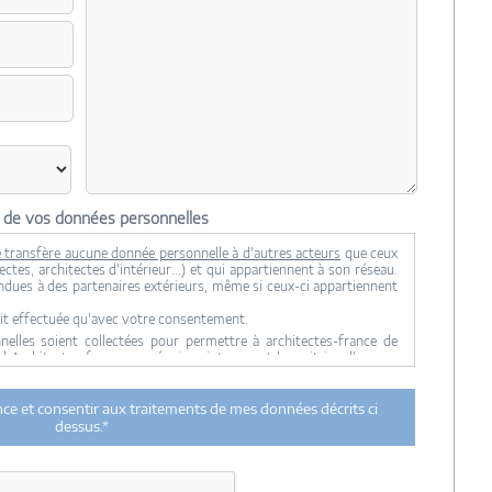
n de vos données personnelles
 transfère aucune donnée personnelle à d'autres acteurs
que ceux
ctes, architectes d'intérieur...) et qui appartiennent à son réseau.
ndues à des partenaires extérieurs, même si ceux-ci appartiennent
it effectuée qu'avec votre consentement.
lles soient collectées pour permettre à architectes-france de
ul Architectes-france, ses équipes internes et la maitrise d'oeuvre
 transmission de données à des tiers à l'exclusion de ceux décrits
ance et consentir aux traitements de mes données décrits ci
ent utilisées par Architectes-france.com et les architectes de
dessus.*
n et du suivi de mon projet.
urée de 18 mois courant à partir des derniers contacts effectifs
ectes-france et un membre de la maitrise d'oeuvre en rapport avec
itectes-france.