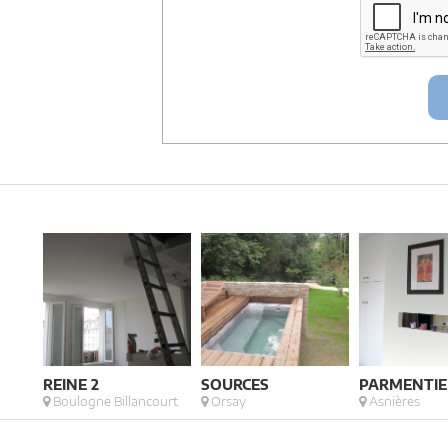
Conformément à la
loi « informatique et lib
concernant et les faire rectifier en contacta
Artigues-près Bordeaux. Tél. 05.47.74.51.01 
REINE 2
SOURCES
PARMENTIE
Boulogne Billancourt
Orsay
Asnières