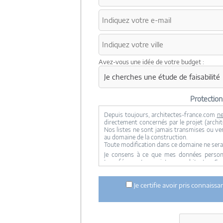
Avez-vous une idée de votre budget :
Protectio
Depuis toujours, architectes-france.com
ne
directement concernés par le projet (archite
Nos listes ne sont jamais transmises ou ve
au domaine de la construction.
Toute modification dans ce domaine ne sera
Je consens à ce que mes données personne
transférer votre projet aux architectes. Se
concernée par le projet y ont accès. Aucune
ci dessus n'est réalisée.
Je certifie avoir pris connaiss
Mes données téléphoniques seront uniquem
notre réseau dans le cadre de la qualificatio
Les données sont conservées pendant une d
entre architectes-france et vous ou archit
ce projet et qui serait en relation avec arch