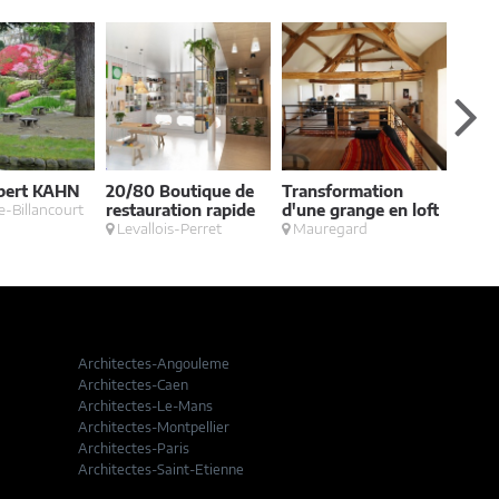
lbert KAHN
20/80 Boutique de
Transformation
Bout
-Billancourt
restauration rapide
d'une grange en loft
Pari
Levallois-Perret
Mauregard
Architectes-Angouleme
Architectes-Caen
Architectes-Le-Mans
Architectes-Montpellier
Architectes-Paris
Architectes-Saint-Etienne