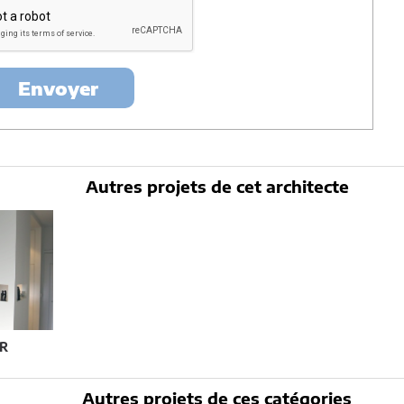
ertés »
, vous pouvez exercer votre droit d'accès aux données vous
nt : Architectes-france, 23 avenue du Mirail - parc du Mirail - 33370
-
contact@architectes-france.com
Envoyer
Autres projets de cet architecte
R
Autres projets de ces catégories