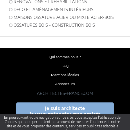
RÉNOVATIONS ET RÉHABILITATIONS
DÉCO ET AMÉNAGEMENTS INTÉRIEURS
MAISONS OSSATURE ACIER OU MIXTE ACIER-BOIS
OSSATURES BOIS - CONSTRUCTION BOIS
Qui sommes nous ?
FAQ
Mentions légales
Annonceurs
ARCHITECTES-FRANCE.COM
Je suis architecte
je veux présenter mes projets
En poursuivant votre navigation sur ce site, vous acceptez l'utilisation de
Cookies qui nous permettent notamment de mesurer l'audience de notre
site et de vous proposer des contenus, services et publicités adaptés à