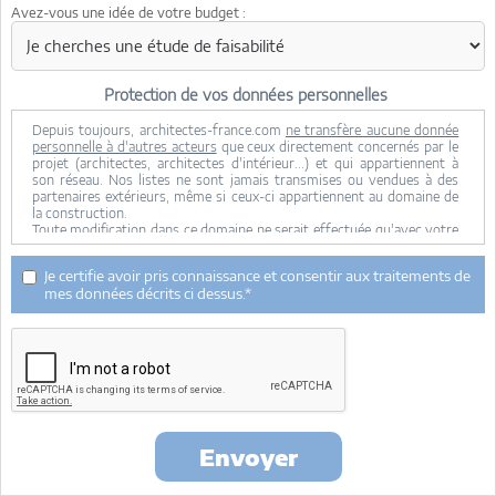
Avez-vous une idée de votre budget :
Protection de vos données personnelles
Depuis toujours, architectes-france.com
ne transfère aucune donnée
personnelle à d'autres acteurs
que ceux directement concernés par le
projet (architectes, architectes d'intérieur...) et qui appartiennent à
son réseau. Nos listes ne sont jamais transmises ou vendues à des
partenaires extérieurs, même si ceux-ci appartiennent au domaine de
la construction.
Toute modification dans ce domaine ne serait effectuée qu'avec votre
consentement.
Je consens à ce que mes données personnelles soient collectées pour
Je certifie avoir pris connaissance et consentir aux traitements de
permettre à architectes-france de transférer votre projet aux
mes données décrits ci dessus.*
architectes. Seul Architectes-france, ses équipes internes et la
maitrise d'oeuvre concernée par le projet y ont accès. Aucune
transmission de données à des tiers à l'exclusion de ceux décrits ci
dessus n'est réalisée.
Mes données téléphoniques seront uniquement utilisées par
Architectes-france.com et les architectes de notre réseau dans le
cadre de la qualification et du suivi de mon projet.
Les données sont conservées pendant une durée de 18 mois courant à
partir des derniers contacts effectifs entre architectes-france et vous
Envoyer
ou architectes-france et un membre de la maitrise d'oeuvre en
rapport avec ce projet et qui serait en relation avec architectes-france.