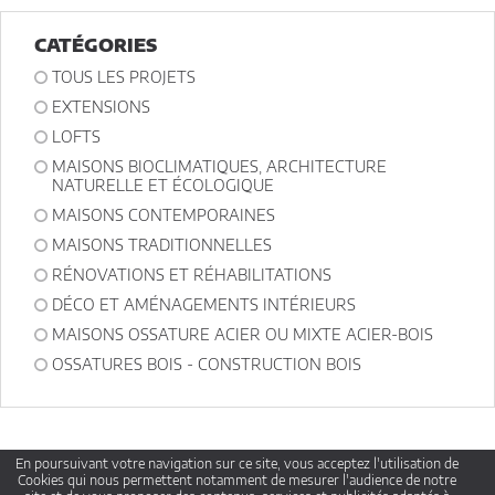
Conformément à la
loi « informatique et libertés »
, vous pouvez
exercer votre droit d'accès aux données vous concernant et les faire
rectifier en contactant : Architectes-france, 23 avenue du Mirail - parc
CATÉGORIES
du Mirail - 33370 Artigues-près Bordeaux. Tél. 05.47.74.51.01 -
contact@architectes-france.com
TOUS LES PROJETS
EXTENSIONS
LOFTS
MAISONS BIOCLIMATIQUES, ARCHITECTURE
NATURELLE ET ÉCOLOGIQUE
MAISONS CONTEMPORAINES
MAISONS TRADITIONNELLES
RÉNOVATIONS ET RÉHABILITATIONS
DÉCO ET AMÉNAGEMENTS INTÉRIEURS
MAISONS OSSATURE ACIER OU MIXTE ACIER-BOIS
OSSATURES BOIS - CONSTRUCTION BOIS
En poursuivant votre navigation sur ce site, vous acceptez l'utilisation de
Cookies qui nous permettent notamment de mesurer l'audience de notre
Qui sommes nous ?